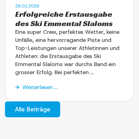
26.01.2026
Erfolg­rei­che Erst­aus­ga­be
des Ski Emmen­tal Slaloms
Eine super Crew, per­fek­tes Wet­ter, kei­ne
Unfäl­le, eine her­vor­ra­gen­de Piste und
Top-Lei­­­stun­­­­­gen unse­rer Ath­le­tin­nen und
Ath­le­ten: die Erst­aus­ga­be des Ski
Emmen­tal Sla­loms war durchs Band ein
gros­ser Erfolg. Bei perfekten …
Wei­ter­le­sen …
Alle Bei­trä­ge