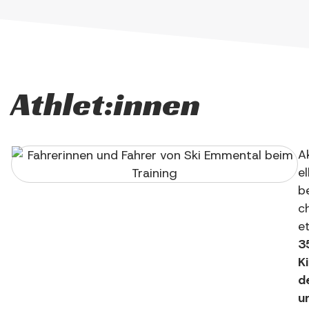
Athlet:innen
A
el
b
c
e
3
K
d
u