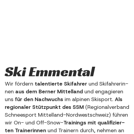
Ski Emmen­tal
Wir för­dern
talen­tier­te Ski­fah­rer
und Ski­fah­re­rin­
nen
aus dem Ber­ner Mit­tel­land
und enga­gie­ren
uns
für den Nach­wuchs
im alpi­nen Ski­sport.
Als
regio­na­ler Stütz­punkt des SSM
(Regio­nal­ver­band
Schnee­s­port Mit­tel­land-Nord­west­schweiz) füh­ren
wir On- und Off-Snow-
Trai­nings mit qua­li­fi­zier­
ten Trai­ne­rin­nen
und Trai­nern durch, neh­men an