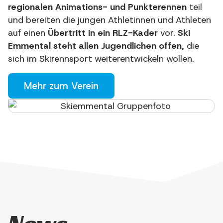
regio­na­len Ani­ma­ti­ons- und Punk­te­ren­nen
teil
und berei­ten die jun­gen Ath­le­tin­nen und Ath­le­ten
auf einen
Über­tritt in ein RLZ-Kader
vor.
Ski
Emmen­tal steht allen Jugend­li­chen offen
, die
sich im Ski­renn­sport wei­ter­ent­wickeln wollen.
Mehr zum Verein
News