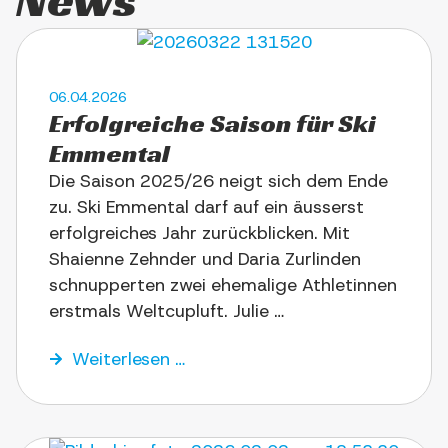
06.04.2026
Erfolg­rei­che Sai­son für Ski
Emmental
Die Sai­son 2025/​26 neigt sich dem Ende
zu. Ski Emmen­tal darf auf ein äus­serst
erfolg­rei­ches Jahr zurück­blicken. Mit
Shai­en­ne Zehn­der und Daria Zur­lin­den
schnup­per­ten zwei ehe­ma­li­ge Ath­le­tin­nen
erst­mals Welt­cupluft. Julie …
Wei­ter­le­sen …