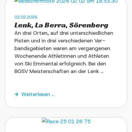
02.02.2026
Lenk, La Ber­ra, Sörenberg
An drei Orten, auf drei unter­schied­li­chen
Pisten und in drei ver­schie­de­nen Ver­
bands­ge­bie­ten waren am ver­gan­ge­nen
Wochen­en­de Ath­le­tin­nen und Ath­le­ten
von Ski Emmen­tal erfolg­reich. Bei den
BOSV Mei­ster­schaf­ten an der Lenk …
Wei­ter­le­sen …