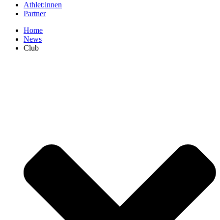
Athlet:innen
Part­ner
Home
News
Club