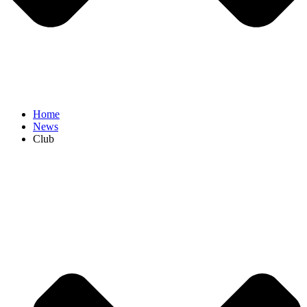
Home
News
Club