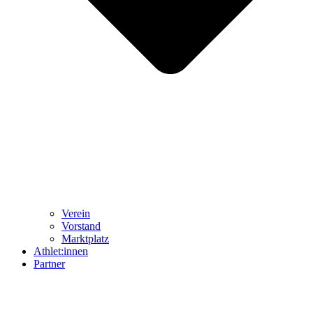
Ver­ein
Vor­stand
Markt­platz
Athlet:innen
Part­ner