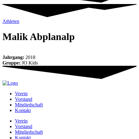
Athleten
Malik Abpl­a­nalp
Jahrgang:
2018
Gruppe:
JO Kids
Ver­ein
Vor­stand
Mit­glied­schaft
Kon­takt
Ver­ein
Vor­stand
Mit­glied­schaft
Kon­takt