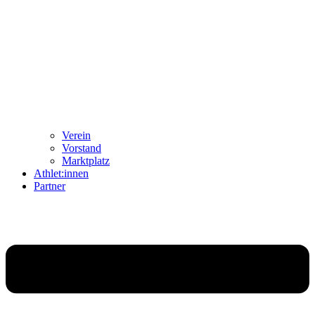
Ver­ein
Vor­stand
Markt­platz
Athlet:innen
Part­ner