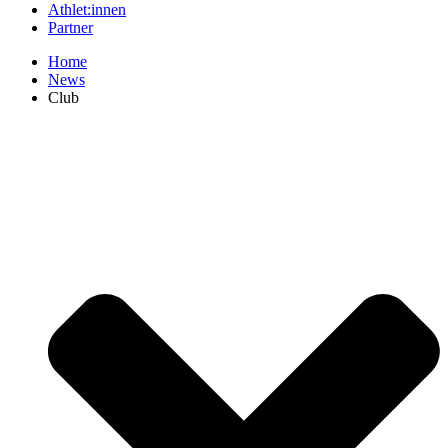
Athlet:innen
Part­ner
Home
News
Club