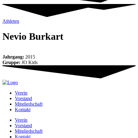
Athleten
Nevio Bur­kart
Jahrgang:
2015
Gruppe:
JO Kids
Ver­ein
Vor­stand
Mit­glied­schaft
Kon­takt
Ver­ein
Vor­stand
Mit­glied­schaft
Kon­takt