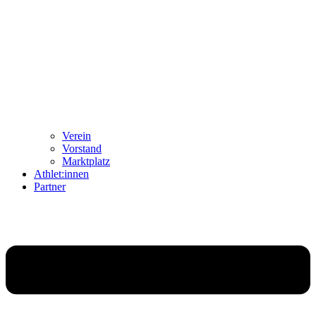
Ver­ein
Vor­stand
Markt­platz
Athlet:innen
Part­ner