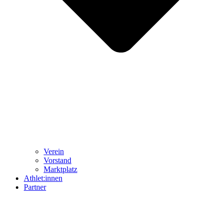
Ver­ein
Vor­stand
Markt­platz
Athlet:innen
Part­ner