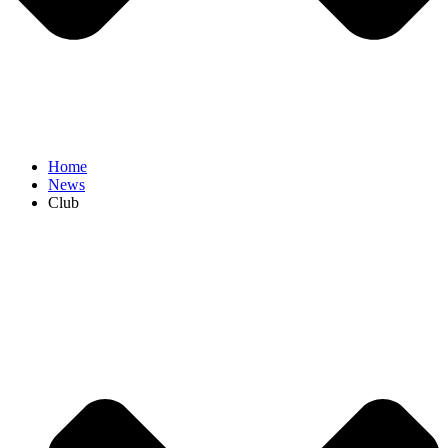
Home
News
Club